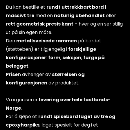
Du kan bestille et
rundt uttrekkbart bord i
massivt tre
med en
naturlig ubehandlet
eller
rett geometrisk presis kant
– hver og en ser stilig
ut på sin egen måte.
Den
metallsveisede rammen
på bordet
(støtteben) er tilgjengelig i
forskjellige
konfigurasjoner
:
form
,
seksjon
,
farge på
belegget
.
Prisen
avhenger av
størrelsen og
konfigurasjonen
av produktet.
Vi organiserer
levering over hele fastlands-
Norge
.
For å kjøpe et
rundt spisebord laget av tre og
epoxyharpiks
, laget spesielt for deg i et