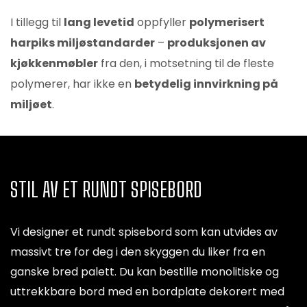
I tillegg til
lang levetid
oppfyller
polymerisert
harpiks miljøstandarder
–
produksjonen av
kjøkkenmøbler
fra den, i motsetning til de fleste
polymerer, har ikke en
betydelig innvirkning på
miljøet
.
STIL AV ET RUNDT SPISEBORD
Vi designer et rundt spisebord som kan utvides av
massivt tre for deg i den skyggen du liker fra en
ganske bred palett. Du kan bestille monolitiske og
uttrekkbare bord med en bordplate dekorert med