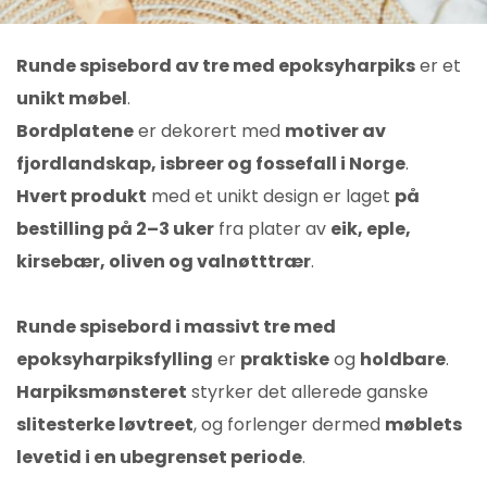
Runde spisebord av tre med epoksyharpiks
er et
unikt møbel
.
Bordplatene
er dekorert med
motiver av
fjordlandskap, isbreer og fossefall i Norge
.
Hvert produkt
med et unikt design er laget
på
bestilling på 2–3 uker
fra plater av
eik, eple,
kirsebær, oliven og valnøtttrær
.
Runde spisebord i massivt tre med
epoksyharpiksfylling
er
praktiske
og
holdbare
.
Harpiksmønsteret
styrker det allerede ganske
slitesterke løvtreet
, og forlenger dermed
møblets
levetid i en ubegrenset periode
.