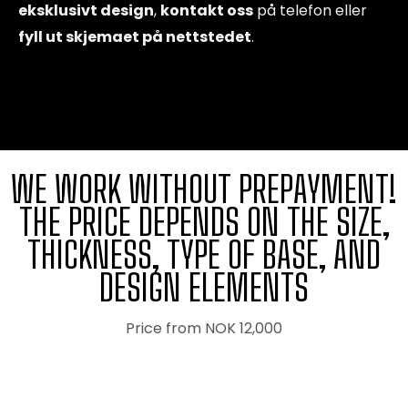
eksklusivt design
,
kontakt oss
på telefon eller
fyll ut skjemaet på nettstedet
.
WE WORK WITHOUT PREPAYMENT!
THE PRICE DEPENDS ON THE SIZE,
THICKNESS, TYPE OF BASE, AND
DESIGN ELEMENTS
Price from NOK 12,000