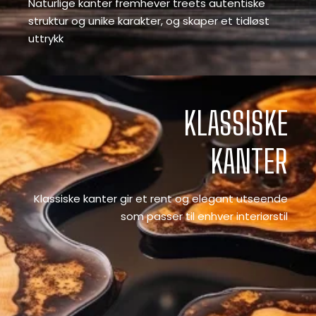
Naturlige kanter fremhever treets autentiske
struktur og unike karakter, og skaper et tidløst
uttrykk
KLASSISKE
KANTER
Klassiske kanter gir et rent og elegant utseende
som passer til enhver interiørstil